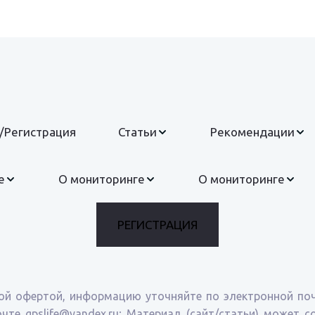
/Регистрация
Статьи
Рекомендации
е
О мониторинге
О мониторинге
РЕГИСТРАЦИЯ
ой офертой, информацию уточняйте по электронной поч
те gpslife@yandex.ru; Материал (сайт/статьи) может 